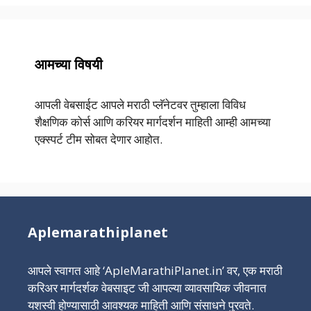
आमच्या विषयी
आपली वेबसाईट आपले मराठी प्लॅनेटवर तुम्हाला विविध
शैक्षणिक कोर्स आणि करियर मार्गदर्शन माहिती आम्ही आमच्या
एक्स्पर्ट टीम सोबत देणार आहोत.
Aplemarathiplanet
आपले स्वागत आहे ‘ApleMarathiPlanet.in’ वर, एक मराठी
करिअर मार्गदर्शक वेबसाइट जी आपल्या व्यावसायिक जीवनात
यशस्वी होण्यासाठी आवश्यक माहिती आणि संसाधने पुरवते.