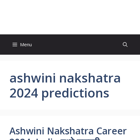
Skip
to
Aplemarathiplanet
content
Menu
ashwini nakshatra
2024 predictions
Ashwini Nakshatra Career